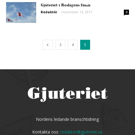
Gjuteriet i Roslagens famn
Redaktör
-
november 13, 2017
0
3
4
5
Nordens ledande branschtidning
Kontakta oss:
redaktor@gjuteriet.se