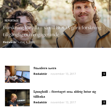
REPORTAGE
Forskning för alla – så vill BOOA göra forskning
tillgänglig och engagerande
Redaktör
-
maj 4, 2026
Simulera mera
Redaktör
-
november 13, 2017
0
Ljunghäll – företaget som aldrig lutar sig
tillbaka
Redaktör
-
november 13, 2017
0