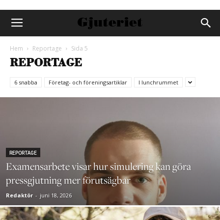
Hem
Reportage
Sida 5
REPORTAGE
6 snabba
Företag- och föreningsartiklar
I lunchrummet
REPORTAGE
Examensarbete visar hur simulering kan göra
pressgjutning mer förutsägbar
Redaktör
-
juni 18, 2026