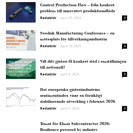
Control Production Flow – från konkret
problem till innovativt produktionsflöde
Redaktör
-
april 29, 2026
0
Swedish Manufacturing Conference – en
mötesplats för tillverkningsindustrin
Redaktör
-
april 16, 2026
0
Vill ditt gjuteri få konkret stöd i omställningen
till nettonoll?
Redaktör
-
april 9, 2026
0
Det europeiska gjuteriindustrins
sentimentindex visar en försiktigt
stabiliserande utveckling i februari 2026
Redaktör
-
april 1, 2026
0
Temat för Elmia Subcontractor 2026:
Resilience powered by industry