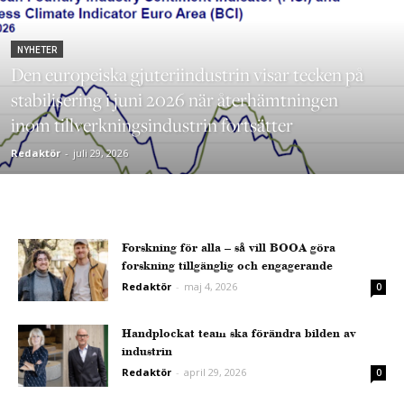
NYHETER
Den europeiska gjuteriindustrin visar tecken på
stabilisering i juni 2026 när återhämtningen
inom tillverkningsindustrin fortsätter
Redaktör
-
juli 29, 2026
Forskning för alla – så vill BOOA göra
forskning tillgänglig och engagerande
Redaktör
-
maj 4, 2026
0
Handplockat team ska förändra bilden av
industrin
Redaktör
-
april 29, 2026
0