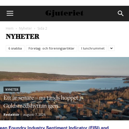
Hem
Nyheter
Sida 2
NYHETER
6 snabba
Företag- och föreningsartiklar
I lunchrummet
NYHETER
Ett år senare – nu tänds hoppet i
Guldsmedshyttan igen
Redaktör
-
augusti 7, 2026