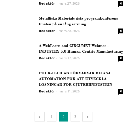
Redaktör
-
mars 27, 2026
0
Metalliska Materials sista programkonferens –
finalen på en lång satsning
Redaktör
-
mars 20, 2026
0
A WebLearn and CIRCUMET Webinar –
INDUSTRY 5.0 Human-Centric Manufacturing
Redaktör
-
mars 17, 2026
0
POUR-TECH AB FÖRVÄRVAR BELYSA
AUTOMATION FÖR ATT UTVECKLA
LÖSNINGAR FÖR GJUTERIINDUSTRIN
Redaktör
-
mars 11, 2026
0
1
2
3