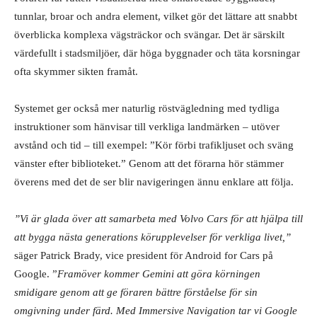
tunnlar, broar och andra element, vilket gör det lättare att snabbt
överblicka komplexa vägsträckor och svängar. Det är särskilt
värdefullt i stadsmiljöer, där höga byggnader och täta korsningar
ofta skymmer sikten framåt.
Systemet ger också mer naturlig röstvägledning med tydliga
instruktioner som hänvisar till verkliga landmärken – utöver
avstånd och tid – till exempel: ”Kör förbi trafikljuset och sväng
vänster efter biblioteket.” Genom att det förarna hör stämmer
överens med det de ser blir navigeringen ännu enklare att följa.
”Vi är glada över att samarbeta med Volvo Cars för att hjälpa till
att bygga nästa generations körupplevelser för verkliga livet,”
säger Patrick Brady, vice president för Android for Cars på
Google. ”
Framöver kommer Gemini att göra körningen
smidigare genom att ge föraren bättre förståelse för sin
omgivning under färd. Med Immersive Navigation tar vi Google