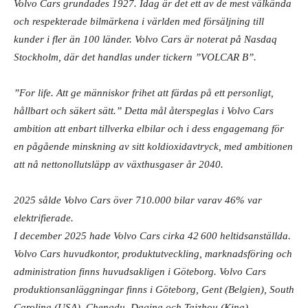
Volvo Cars grundades 1927. Idag är det ett av de mest välkända
och respekterade bilmärkena i världen med försäljning till
kunder i fler än 100 länder. Volvo Cars är noterat på Nasdaq
Stockholm, där det handlas under tickern ”VOLCAR B”.
”For life. Att ge människor frihet att färdas på ett personligt,
hållbart och säkert sätt.” Detta mål återspeglas i Volvo Cars
ambition att enbart tillverka elbilar och i dess engagemang för
en pågående minskning av sitt koldioxidavtryck, med ambitionen
att nå nettonollutsläpp av växthusgaser år 2040.
2025 sålde Volvo Cars över 710.000 bilar varav 46% var
elektrifierade.
I december 2025 hade Volvo Cars cirka 42 600 heltidsanställda.
Volvo Cars huvudkontor, produktutveckling, marknadsföring och
administration finns huvudsakligen i Göteborg. Volvo Cars
produktionsanläggningar finns i Göteborg, Gent (Belgien), South
Carolina (USA), Chengdu, Daqing och Taizhou (Kina).