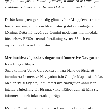
hjälpa till att föra de senaste framstegen inom AI in i bilmiljön
snabbare och mer samarbetsinriktat än någonsin tidigare.”
De här koncepten ger en tidig glimt av hur AI‑upplevelser som
förstår sin omgivning kan bli en naturlig del av vardagens
körning. Detta möjliggörs av Gemini‑modellens multimodala
förståelse*, EX60:s neurala beräkningssystem** och en
mjukvarudefinierad arkitektur.
Mer intuitiva vägbeskrivningar med Immersive Navigation
från Google Maps
Snart kommer Volvo Cars också att vara bland de första att
introducera Immersive Navigation från Google Maps i sina bilar.
Med en ny 3D-vy erbjuder Immersive Navigation ännu mer
intuitiv vägledning för förarna, vilket hjälper dem att hålla sig
informerade och fokuserade på vägen.
Föraren får rutten visualiserad med omarbetade byggnader,