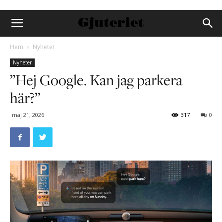
Hem
Nyheter
Nyheter
”Hej Google. Kan jag parkera
här?”
maj 21, 2026
317
0