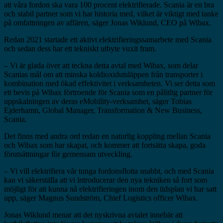
att våra fordon ska vara 100 procent elektrifierade. Scania är en bra
och stabil partner som vi har historia med, vilket är viktigt med tanke
på omfattningen av affären, säger Jonas Wiklund, CEO på Wibax.
Redan 2021 startade ett aktivt elektrifieringssamarbete med Scania
och sedan dess har ett tekniskt utbyte vuxit fram.
– Vi är glada över att teckna detta avtal med Wibax, som delar
Scanias mål om att minska koldioxidutsläppen från transporter i
kombination med ökad effektivitet i verksamheten. Vi ser detta som
ett bevis på Wibax förtroende för Scania som en pålitlig partner för
uppskalningen av deras eMobility-verksamhet, säger Tobias
Ejderhamn, Global Manager, Transformation & New Business,
Scania.
Det finns med andra ord redan en naturlig koppling mellan Scania
och Wibax som har skapat, och kommer att fortsätta skapa, goda
förutsättningar för gemensam utveckling.
– Vi vill elektrifiera vår tunga fordonsflotta snabbt, och med Scania
kan vi säkerställa att vi introducerar den nya tekniken så fort som
möjligt för att kunna nå elektrifieringen inom den tidsplan vi har satt
upp, säger Magnus Sundström, Chief Logistics officer Wibax.
Jonas Wiklund menar att det nyskrivna avtalet innebär att