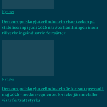
Nyheter
Den europeiska gjuteriindustrin visar tecken på
stabilisering i juni 2026 när återhämtningen inom
tillverkningsindustrin fortsätter
Nyheter
Den europeiska gjuteriindustrin är fortsatt pressad i
maj 2026 – medan segmentet för icke-järnmetaller
visar fortsatt styrka