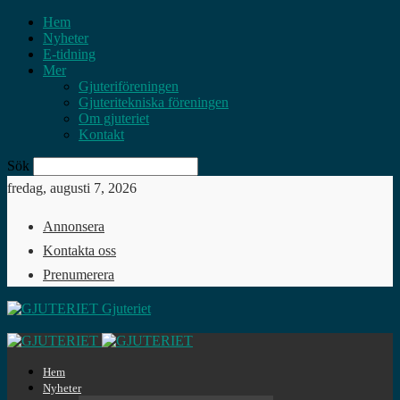
Hem
Nyheter
E-tidning
Mer
Gjuteriföreningen
Gjuteritekniska föreningen
Om gjuteriet
Kontakt
Sök
fredag, augusti 7, 2026
Annonsera
Kontakta oss
Prenumerera
Gjuteriet
Hem
Nyheter