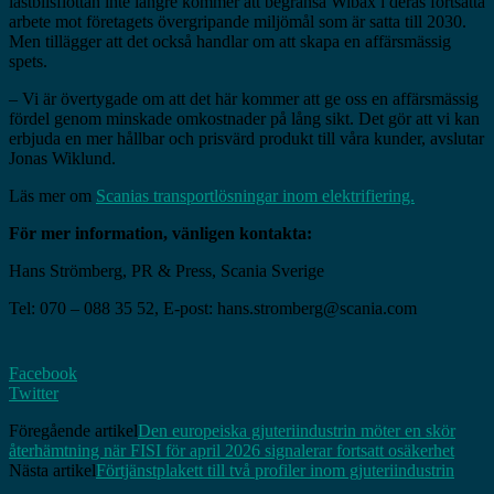
lastbilsflottan inte längre kommer att begränsa Wibax i deras fortsatta
arbete mot företagets övergripande miljömål som är satta till 2030.
Men tillägger att det också handlar om att skapa en affärsmässig
spets.
– Vi är övertygade om att det här kommer att ge oss en affärsmässig
fördel genom minskade omkostnader på lång sikt. Det gör att vi kan
erbjuda en mer hållbar och prisvärd produkt till våra kunder, avslutar
Jonas Wiklund.
Läs mer om
Scanias transportlösningar inom elektrifiering.
För mer information, vänligen kontakta:
Hans Strömberg, PR & Press, Scania Sverige
Tel: 070 – 088 35 52, E-post: hans.stromberg@scania.com
Facebook
Twitter
Föregående artikel
Den europeiska gjuteriindustrin möter en skör
återhämtning när FISI för april 2026 signalerar fortsatt osäkerhet
Nästa artikel
Förtjänstplakett till två profiler inom gjuteriindustrin