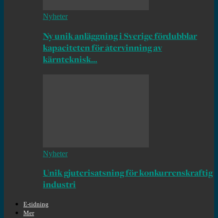
Nyheter
Ny unik anläggning i Sverige fördubblar
kapaciteten för återvinning av
kärnteknisk…
Nyheter
Unik gjuterisatsning för konkurrenskraftig
industri
E-tidning
Mer