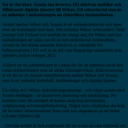
Nu är det klart. Scania ska leverera 105 eldrivna lastbilar och
tillhörande digitala tjänster till Wibax. Ett rekordavtal som är
en milstolpe i målsättningen att elektrifiera fordonsflottan.
Avtalet mellan Wibax och Scania är ett exklusivitetsavtal och löper
över de kommande fem åren. Det omfattar Wibax verksamhet i både
Sverige och Finland och innebär ett viktigt steg för Wibax som har
målsättningen att ställa om till en helt elektrifierad fordonsflotta.
Avtalet är det största enskilda förvärvet av ellastbilar för
bulktransporter i EU och är en del i det långsiktiga samarbetet som
inleddes mellan bolagen 2021.
Affären tar nu partnerskapet in i nästa fas för att optimera såväl den
totala driftkostnaden som att sänka klimatpåverkan. Billeveranserna
är en del av ett djupare samarbetsavtal mellan Wibax och Scania,
som även omfattar underhåll, laddlösningar och digitala tjänster.
En viktig del i Wibax elektrifieringssatsning – och något avtalet med
Scania möjliggör – är datadriven planering och uppföljning. Nu
kommer man till exempel att kunna analysera körmönster,
ruttplanering och energiförbrukning. Något som i slutändan ska leda
till en bättre dimensionerad flotta som kan disponeras på ett bättre
och mer effektivt sätt.
– Det här avtalet är helt avgörande för att vi ska nå våra miljömål om