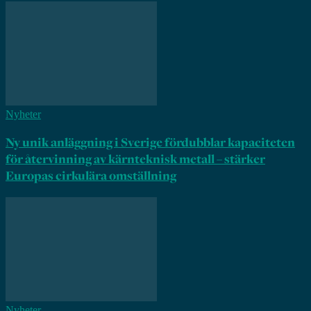
Nyheter
Ny unik anläggning i Sverige fördubblar kapaciteten
för återvinning av kärnteknisk metall – stärker
Europas cirkulära omställning
Nyheter