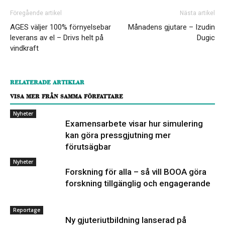
Föregående artikel
Nästa artikel
AGES väljer 100% förnyelsebar
Månadens gjutare – Izudin
leverans av el – Drivs helt på
Dugic
vindkraft
RELATERADE ARTIKLAR
VISA MER FRÅN SAMMA FÖRFATTARE
Nyheter
Examensarbete visar hur simulering
kan göra pressgjutning mer
förutsägbar
Nyheter
Forskning för alla – så vill BOOA göra
forskning tillgänglig och engagerande
Reportage
Ny gjuteriutbildning lanserad på