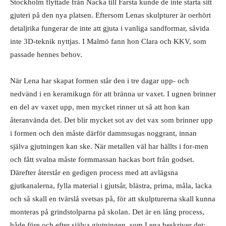
Stockholm flyttade från Nacka till Farsta kunde de inte starta sitt
gjuteri på den nya platsen. Eftersom Lenas skulpturer är oerhört
detaljrika fungerar de inte att gjuta i vanliga sandformar, såvida
inte 3D-teknik nyttjas. I Malmö fann hon Clara och KKV, som
passade hennes behov.
När Lena har skapat formen står den i tre dagar upp- och
nedvänd i en keramikugn för att bränna ur vaxet. I ugnen brinner
en del av vaxet upp, men mycket rinner ut så att hon kan
återanvända det. Det blir mycket sot av det vax som brinner upp
i formen och den måste därför dammsugas noggrant, innan
själva gjutningen kan ske. När metallen väl har hällts i for-men
och fått svalna måste formmassan hackas bort från godset.
Därefter återstår en gedigen process med att avlägsna
gjutkanalerna, fylla material i gjutsår, blästra, prima, måla, lacka
och så skall en tvärslå svetsas på, för att skulpturerna skall kunna
monteras på grindstolparna på skolan. Det är en lång process,
både före och efter själva gjutningen, som Lena beskriver det: