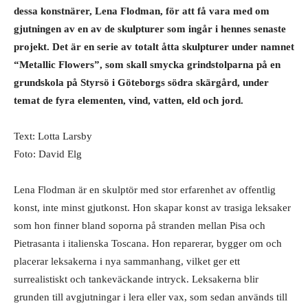
dessa konstnärer, Lena Flodman, för att få vara med om
gjutningen av en av de skulpturer som ingår i hennes senaste
projekt. Det är en serie av totalt åtta skulpturer under namnet
“Metallic Flowers”, som skall smycka grindstolparna på en
grundskola på Styrsö i Göteborgs södra skärgård, under
temat de fyra elementen, vind, vatten, eld och jord.
Text: Lotta Larsby
Foto: David Elg
Lena Flodman är en skulptör med stor erfarenhet av offentlig
konst, inte minst gjutkonst. Hon skapar konst av trasiga leksaker
som hon finner bland soporna på stranden mellan Pisa och
Pietrasanta i italienska Toscana. Hon reparerar, bygger om och
placerar leksakerna i nya sammanhang, vilket ger ett
surrealistiskt och tankeväckande intryck. Leksakerna blir
grunden till avgjutningar i lera eller vax, som sedan används till