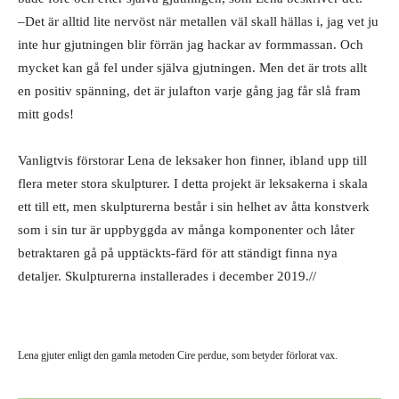
–Det är alltid lite nervöst när metallen väl skall hällas i, jag vet ju
inte hur gjutningen blir förrän jag hackar av formmassan. Och
mycket kan gå fel under själva gjutningen. Men det är trots allt
en positiv spänning, det är julafton varje gång jag får slå fram
mitt gods!
Vanligtvis förstorar Lena de leksaker hon finner, ibland upp till
flera meter stora skulpturer. I detta projekt är leksakerna i skala
ett till ett, men skulpturerna består i sin helhet av åtta konstverk
som i sin tur är uppbyggda av många komponenter och låter
betraktaren gå på upptäckts-färd för att ständigt finna nya
detaljer. Skulpturerna installerades i december 2019.//
Lena gjuter enligt den gamla metoden Cire perdue, som betyder förlorat vax.