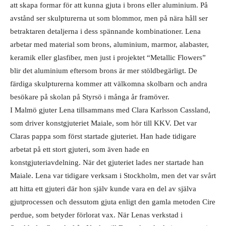
att skapa formar för att kunna gjuta i brons eller aluminium. På
avstånd ser skulpturerna ut som blommor, men på nära håll ser
betraktaren detaljerna i dess spännande kombinationer. Lena
arbetar med material som brons, aluminium, marmor, alabaster,
keramik eller glasfiber, men just i projektet “Metallic Flowers”
blir det aluminium eftersom brons är mer stöldbegärligt. De
färdiga skulpturerna kommer att välkomna skolbarn och andra
besökare på skolan på Styrsö i många år framöver.
I Malmö gjuter Lena tillsammans med Clara Karlsson Cassland,
som driver konstgjuteriet Maiale, som hör till KKV. Det var
Claras pappa som först startade gjuteriet. Han hade tidigare
arbetat på ett stort gjuteri, som även hade en
konstgjuteriavdelning. När det gjuteriet lades ner startade han
Maiale. Lena var tidigare verksam i Stockholm, men det var svårt
att hitta ett gjuteri där hon själv kunde vara en del av själva
gjutprocessen och dessutom gjuta enligt den gamla metoden Cire
perdue, som betyder förlorat vax. När Lenas verkstad i