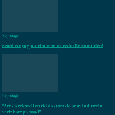
Reportage
Scanias nya gjuteri står snart redo för framtiden!
Reportage
”Att slå rekord i en tid då stora delar av industrin
varit hårt pressad”