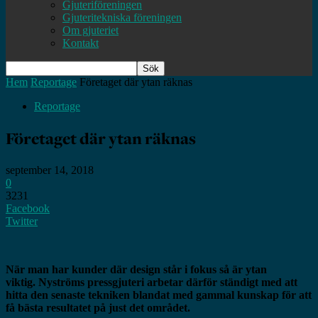
Gjuteriföreningen
Gjuteritekniska föreningen
Om gjuteriet
Kontakt
Hem
Reportage
Företaget där ytan räknas
Reportage
Företaget där ytan räknas
september 14, 2018
0
3231
Facebook
Twitter
När man har kunder där design står i fokus så är ytan
viktig.
Nyströms pressgjuteri arbetar därför ständigt med att
hitta den senaste tekniken blandat med gammal kunskap för att
få bästa resultatet på just det området.