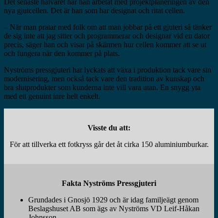
Det senaste halvåret har han arbetat med projektplaneringen av den
nya gjutcellen. Det är han som har designat och ritat cellen.
– När man pratar med folk om att man jobbar på ett gjuteri så tänker
de sig inte att jag sitter och programmerar och designar vid en dator
precis, säger han och visar på skärmen hur cellen kommer att se ut
och fungera när den kommer på plats.
Nyströms pressgjuteri har lyckats att växa i produktion tack vare sin
modernisering, men också tack vare den tradition av kunskap och
bra slutprodukter som kunderna inte vill vara utan. En snygg yta
med ett genuint inre helt enkelt.
Visste du att:
För att tillverka ett fotkryss går det åt cirka 150 aluminiumburkar.
Fakta Nyströms Pressgjuteri
Grundades i Gnosjö 1929 och är idag familjeägt genom
Beslagshuset AB som ägs av Nyströms VD Leif-Håkan
Johnsson.