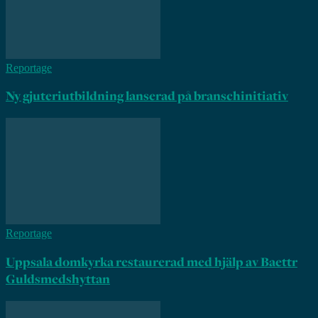
Reportage
Ny gjuteriutbildning lanserad på branschinitiativ
Reportage
Uppsala domkyrka restaurerad med hjälp av Baettr
Guldsmedshyttan