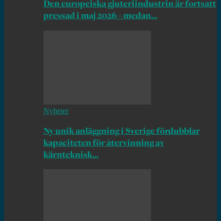
Den europeiska gjuteriindustrin är fortsatt
pressad i maj 2026 – medan…
Nyheter
Ny unik anläggning i Sverige fördubblar
kapaciteten för återvinning av
kärnteknisk…