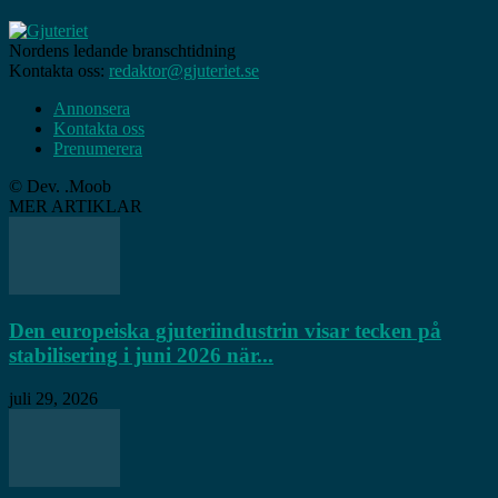
Nordens ledande branschtidning
Kontakta oss:
redaktor@gjuteriet.se
Annonsera
Kontakta oss
Prenumerera
© Dev. .Moob
MER ARTIKLAR
Den europeiska gjuteriindustrin visar tecken på
stabilisering i juni 2026 när...
juli 29, 2026