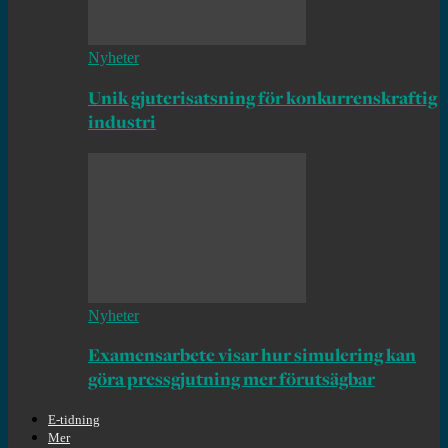
Nyheter
Unik gjuterisatsning för konkurrenskraftig
industri
Nyheter
Examensarbete visar hur simulering kan
göra pressgjutning mer förutsägbar
E-tidning
Mer