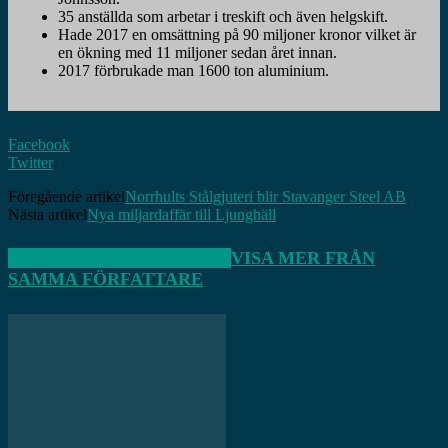
35 anställda som arbetar i treskift och även helgskift.
Hade 2017 en omsättning på 90 miljoner kronor vilket är
en ökning med 11 miljoner sedan året innan.
2017 förbrukade man 1600 ton aluminium.
Facebook
Twitter
Föregående artikel
Norrhults Stålgjuteri blir Stavanger Steel AB
Nästa artikel
Nya miljardaffär till Ljunghäll
RELATERADE ARTIKLAR
VISA MER FRÅN
SAMMA FÖRFATTARE