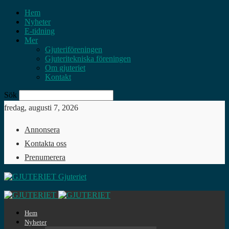
Hem
Nyheter
E-tidning
Mer
Gjuteriföreningen
Gjuteritekniska föreningen
Om gjuteriet
Kontakt
Sök
fredag, augusti 7, 2026
Annonsera
Kontakta oss
Prenumerera
Gjuteriet
Hem
Nyheter