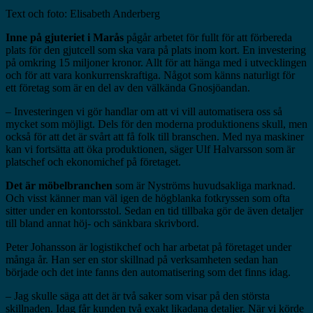
Text och foto: Elisabeth Anderberg
Inne på gjuteriet i Marås
pågår arbetet för fullt för att förbereda
plats för den gjutcell som ska vara på plats inom kort. En investering
på omkring 15 miljoner kronor. Allt för att hänga med i utvecklingen
och för att vara konkurrenskraftiga. Något som känns naturligt för
ett företag som är en del av den välkända Gnosjöandan.
– Investeringen vi gör handlar om att vi vill automatisera oss så
mycket som möjligt. Dels för den moderna produktionens skull, men
också för att det är svårt att få folk till branschen. Med nya maskiner
kan vi fortsätta att öka produktionen, säger Ulf Halvarsson som är
platschef och ekonomichef på företaget.
Det är möbelbranchen
som är Nyströms huvudsakliga marknad.
Och visst känner man väl igen de högblanka fotkryssen som ofta
sitter under en kontorsstol. Sedan en tid tillbaka gör de även detaljer
till bland annat höj- och sänkbara skrivbord.
Peter Johansson är logistikchef och har arbetat på företaget under
många år. Han ser en stor skillnad på verksamheten sedan han
började och det inte fanns den automatisering som det finns idag.
– Jag skulle säga att det är två saker som visar på den största
skillnaden. Idag får kunden två exakt likadana detaljer. När vi körde