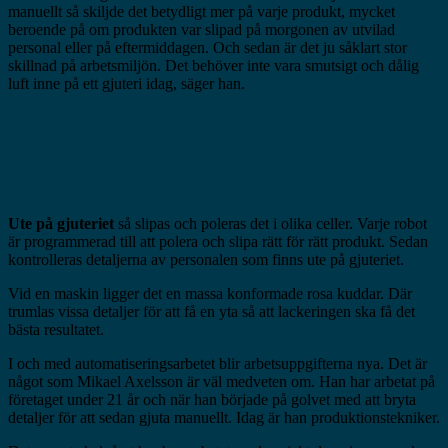
manuellt så skiljde det betydligt mer på varje produkt, mycket
beroende på om produkten var slipad på morgonen av utvilad
personal eller på eftermiddagen. Och sedan är det ju såklart stor
skillnad på arbetsmiljön. Det behöver inte vara smutsigt och dålig
luft inne på ett gjuteri idag, säger han.
Ute på gjuteriet
så slipas och poleras det i olika celler. Varje robot
är programmerad till att polera och slipa rätt för rätt produkt. Sedan
kontrolleras detaljerna av personalen som finns ute på gjuteriet.
Vid en maskin ligger det en massa konformade rosa kuddar. Där
trumlas vissa detaljer för att få en yta så att lackeringen ska få det
bästa resultatet.
I och med automatiseringsarbetet blir arbetsuppgifterna nya. Det är
något som Mikael Axelsson är väl medveten om. Han har arbetat på
företaget under 21 år och när han började på golvet med att bryta
detaljer för att sedan gjuta manuellt. Idag är han produktionstekniker.