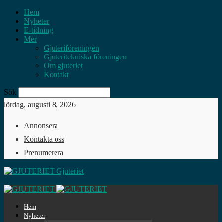
Hem
Nyheter
E-tidning
Mer
Gjuteriföreningen
Gjuteritekniska föreningen
Om gjuteriet
Kontakt
Sök
lördag, augusti 8, 2026
Annonsera
Kontakta oss
Prenumerera
Gjuteriet
Hem
Nyheter