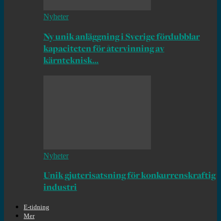
Nyheter
Ny unik anläggning i Sverige fördubblar
kapaciteten för återvinning av
kärnteknisk…
Nyheter
Unik gjuterisatsning för konkurrenskraftig
industri
E-tidning
Mer