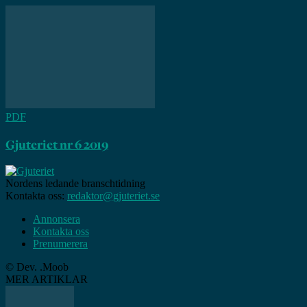
PDF
Gjuteriet nr 6 2019
Nordens ledande branschtidning
Kontakta oss:
redaktor@gjuteriet.se
Annonsera
Kontakta oss
Prenumerera
© Dev. .Moob
MER ARTIKLAR