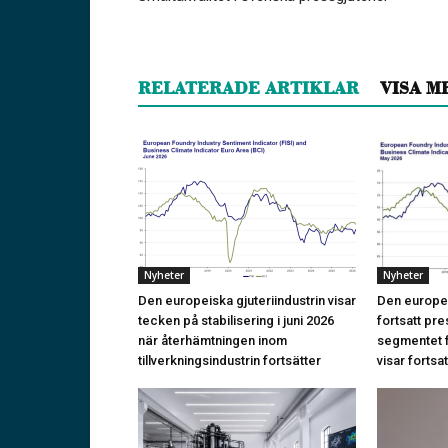
RELATERADE ARTIKLAR
VISA M
Nyheter
Nyheter
Den europeiska gjuteriindustrin visar
Den europei
tecken på stabilisering i juni 2026
fortsatt pr
när återhämtningen inom
segmentet f
tillverkningsindustrin fortsätter
visar fortsat