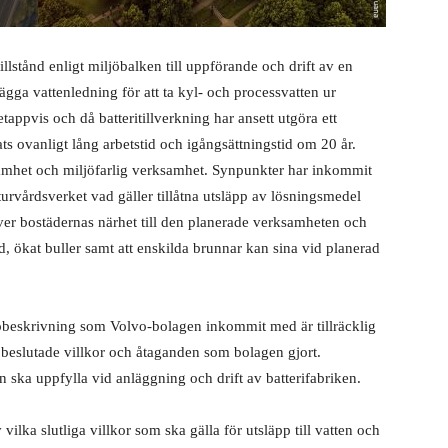
lstånd enligt miljöbalken till uppförande och drift av en
lägga vattenledning för att ta kyl- och processvatten ur
appvis och då batteritillverkning har ansett utgöra ett
ats ovanligt lång arbetstid och igångsättningstid om 20 år.
amhet och miljöfarlig verksamhet. Synpunkter har inkommit
turvårdsverket vad gäller tillåtna utsläpp av lösningsmedel
över bostädernas närhet till den planerade verksamheten och
, ökat buller samt att enskilda brunnar kan sina vid planerad
jöbeskrivning som Volvo-bolagen inkommit med är tillräcklig
 beslutade villkor och åtaganden som bolagen gjort.
 ska uppfylla vid anläggning och drift av batterifabriken.
ilka slutliga villkor som ska gälla för utsläpp till vatten och