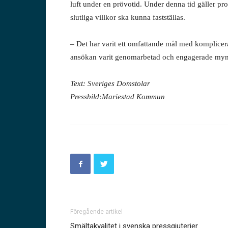
luft under en prövotid. Under denna tid gäller pro
slutliga villkor ska kunna fastställas.
– Det har varit ett omfattande mål med komplicera
ansökan varit genomarbetad och engagerade myn
Text: Sveriges Domstolar
Pressbild:Mariestad Kommun
Föregående artikel
Smältakvalitet i svenska pressgjuterier