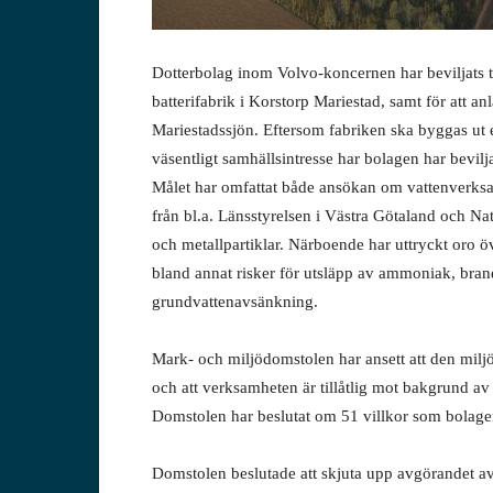
Dotterbolag inom Volvo-koncernen har beviljats til
batterifabrik i Korstorp Mariestad, samt för att an
Mariestadssjön. Eftersom fabriken ska byggas ut et
väsentligt samhällsintresse har bolagen har bevilj
Målet har omfattat både ansökan om vattenverks
från bl.a. Länsstyrelsen i Västra Götaland och Na
och metallpartiklar. Närboende har uttryckt oro 
bland annat risker för utsläpp av ammoniak, brand
grundvattenavsänkning.
Mark- och miljödomstolen har ansett att den mil
och att verksamheten är tillåtlig mot bakgrund av
Domstolen har beslutat om 51 villkor som bolagen
Domstolen beslutade att skjuta upp avgörandet av v