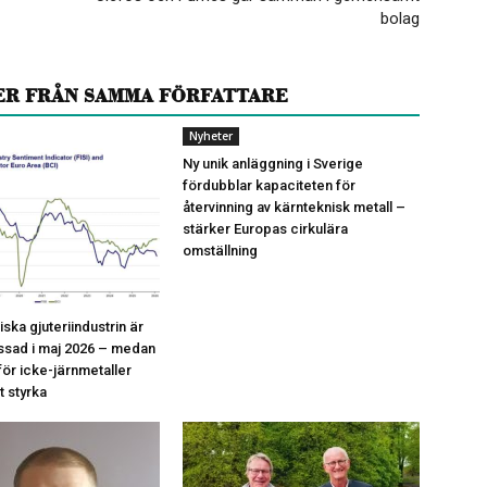
bolag
ER FRÅN SAMMA FÖRFATTARE
Nyheter
Ny unik anläggning i Sverige
fördubblar kapaciteten för
återvinning av kärnteknisk metall –
stärker Europas cirkulära
omställning
ska gjuteriindustrin är
essad i maj 2026 – medan
ör icke-järnmetaller
t styrka