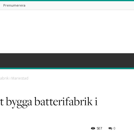
Prenumerera
fabrik i Mariestad
tt bygga batterifabrik i
507
0