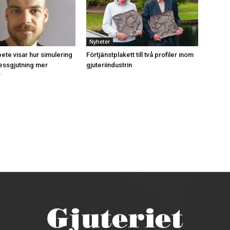
Nyheter
te visar hur simulering
Förtjänstplakett till två profiler inom
essgjutning mer
gjuteriindustrin
r