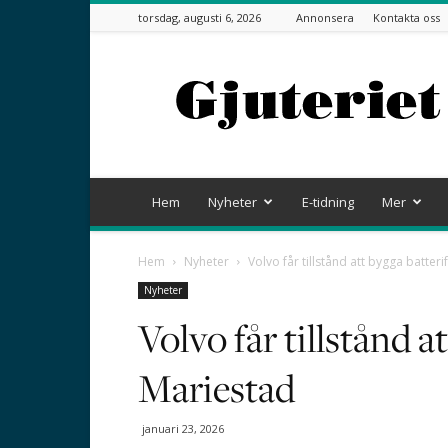
torsdag, augusti 6, 2026
Annonsera
Kontakta oss
Gjuteriet
Hem
Nyheter
E-tidning
Mer
Hem
Nyheter
Volvo får tillstånd att bygga batteri
Nyheter
Volvo får tillstånd a
Mariestad
januari 23, 2026