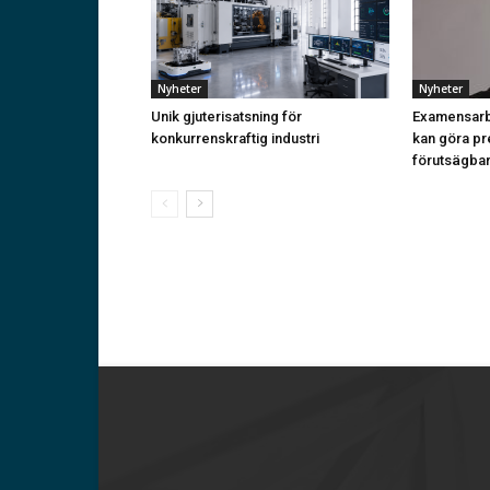
Nyheter
Nyheter
Unik gjuterisatsning för
Examensarbe
konkurrenskraftig industri
kan göra pr
förutsägba