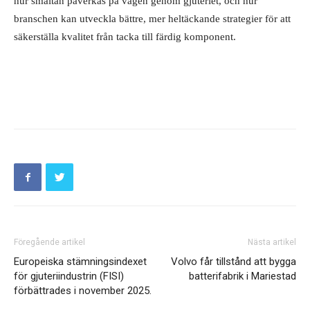
hur smältan påverkas på vägen genom gjuteriet, och hur
branschen kan utveckla bättre, mer heltäckande strategier för att
säkerställa kvalitet från tacka till färdig komponent.
Föregående artikel
Nästa artikel
Europeiska stämningsindexet
Volvo får tillstånd att bygga
för gjuteriindustrin (FISI)
batterifabrik i Mariestad
förbättrades i november 2025.