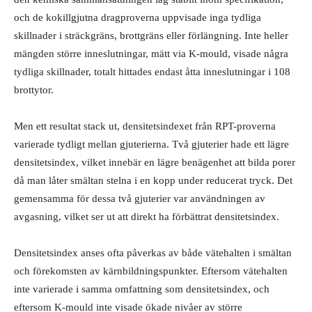
och de kokillgjutna dragproverna uppvisade inga tydliga
skillnader i sträckgräns, brottgräns eller förlängning. Inte heller
mängden större inneslutningar, mätt via K-mould, visade några
tydliga skillnader, totalt hittades endast åtta inneslutningar i 108
brottytor.
Men ett resultat stack ut, densitetsindexet från RPT-proverna
varierade tydligt mellan gjuterierna. Två gjuterier hade ett lägre
densitetsindex, vilket innebär en lägre benägenhet att bilda porer
då man låter smältan stelna i en kopp under reducerat tryck. Det
gemensamma för dessa två gjuterier var användningen av
avgasning, vilket ser ut att direkt ha förbättrat densitetsindex.
Densitetsindex anses ofta påverkas av både vätehalten i smältan
och förekomsten av kärnbildningspunkter. Eftersom vätehalten
inte varierade i samma omfattning som densitetsindex, och
eftersom K-mould inte visade ökade nivåer av större