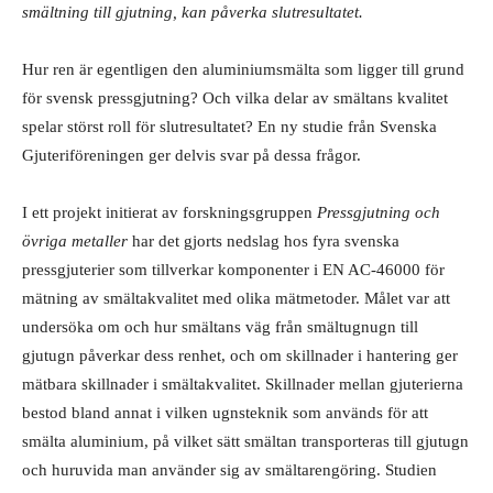
smältning till gjutning, kan påverka slutresultatet.
Hur ren är egentligen den aluminiumsmälta som ligger till grund
för svensk pressgjutning? Och vilka delar av smältans kvalitet
spelar störst roll för slutresultatet? En ny studie från Svenska
Gjuteriföreningen ger delvis svar på dessa frågor.
I ett projekt initierat av forskningsgruppen
Pressgjutning och
övriga metaller
har det gjorts nedslag hos fyra svenska
pressgjuterier som tillverkar komponenter i EN AC-46000 för
mätning av smältakvalitet med olika mätmetoder. Målet var att
undersöka om och hur smältans väg från smältugnugn till
gjutugn påverkar dess renhet, och om skillnader i hantering ger
mätbara skillnader i smältakvalitet. Skillnader mellan gjuterierna
bestod bland annat i vilken ugnsteknik som används för att
smälta aluminium, på vilket sätt smältan transporteras till gjutugn
och huruvida man använder sig av smältarengöring. Studien