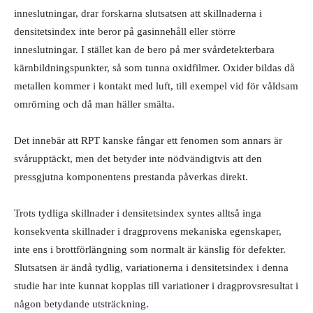
inneslutningar, drar forskarna slutsatsen att skillnaderna i
densitetsindex inte beror på gasinnehåll eller större
inneslutningar. I stället kan de bero på mer svårdetekterbara
kärnbildningspunkter, så som tunna oxidfilmer. Oxider bildas då
metallen kommer i kontakt med luft, till exempel vid för våldsam
omrörning och då man häller smälta.
Det innebär att RPT kanske fångar ett fenomen som annars är
svårupptäckt, men det betyder inte nödvändigtvis att den
pressgjutna komponentens prestanda påverkas direkt.
Trots tydliga skillnader i densitetsindex syntes alltså inga
konsekventa skillnader i dragprovens mekaniska egenskaper,
inte ens i brottförlängning som normalt är känslig för defekter.
Slutsatsen är ändå tydlig, variationerna i densitetsindex i denna
studie har inte kunnat kopplas till variationer i dragprovsresultat i
någon betydande utsträckning.