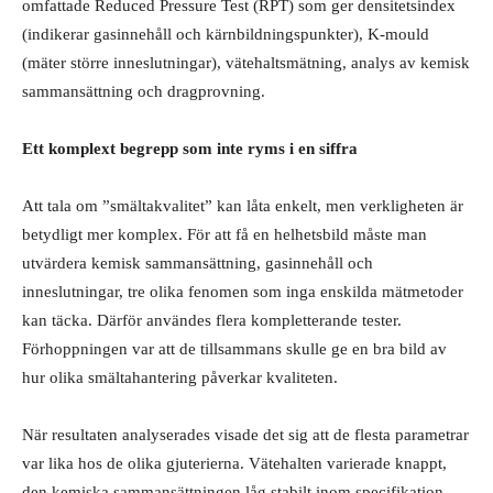
omfattade Reduced Pressure Test (RPT) som ger densitetsindex
(indikerar gasinnehåll och kärnbildningspunkter), K-mould
(mäter större inneslutningar), vätehaltsmätning, analys av kemisk
sammansättning och dragprovning.
Ett komplext begrepp som inte ryms i en siffra
Att tala om ”smältakvalitet” kan låta enkelt, men verkligheten är
betydligt mer komplex. För att få en helhetsbild måste man
utvärdera kemisk sammansättning, gasinnehåll och
inneslutningar, tre olika fenomen som inga enskilda mätmetoder
kan täcka. Därför användes flera kompletterande tester.
Förhoppningen var att de tillsammans skulle ge en bra bild av
hur olika smältahantering påverkar kvaliteten.
När resultaten analyserades visade det sig att de flesta parametrar
var lika hos de olika gjuterierna. Vätehalten varierade knappt,
den kemiska sammansättningen låg stabilt inom specifikation,