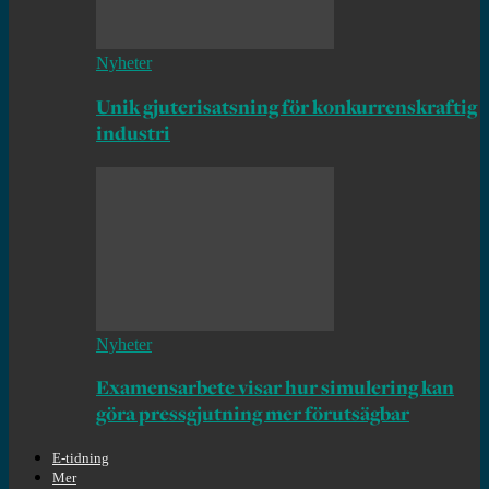
Nyheter
Unik gjuterisatsning för konkurrenskraftig
industri
Nyheter
Examensarbete visar hur simulering kan
göra pressgjutning mer förutsägbar
E-tidning
Mer