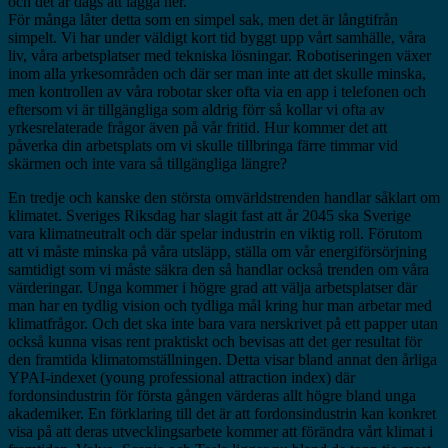
och det är dags att lägga ner.
För många låter detta som en simpel sak, men det är långtifrån
simpelt. Vi har under väldigt kort tid byggt upp vårt samhälle, våra
liv, våra arbetsplatser med tekniska lösningar. Robotiseringen växer
inom alla yrkesområden och där ser man inte att det skulle minska,
men kontrollen av våra robotar sker ofta via en app i telefonen och
eftersom vi är tillgängliga som aldrig förr så kollar vi ofta av
yrkesrelaterade frågor även på vår fritid. Hur kommer det att
påverka din arbetsplats om vi skulle tillbringa färre timmar vid
skärmen och inte vara så tillgängliga längre?
En tredje och kanske den största omvärldstrenden handlar såklart om
klimatet. Sveriges Riksdag har slagit fast att år 2045 ska Sverige
vara klimatneutralt och där spelar industrin en viktig roll. Förutom
att vi måste minska på våra utsläpp, ställa om vår energiförsörjning
samtidigt som vi måste säkra den så handlar också trenden om våra
värderingar. Unga kommer i högre grad att välja arbetsplatser där
man har en tydlig vision och tydliga mål kring hur man arbetar med
klimatfrågor. Och det ska inte bara vara nerskrivet på ett papper utan
också kunna visas rent praktiskt och bevisas att det ger resultat för
den framtida klimatomställningen. Detta visar bland annat den årliga
YPAI-indexet (young professional attraction index) där
fordonsindustrin för första gången värderas allt högre bland unga
akademiker. En förklaring till det är att fordonsindustrin kan konkret
visa på att deras utvecklingsarbete kommer att förändra vårt klimat i