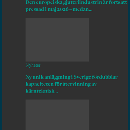
Den europeiska gjuteriindustrin är fortsatt
pressad i maj 2026 – medan…
Nyheter
Ny unik anläggning i Sverige fördubblar
kapaciteten för återvinning av
kärnteknisk…