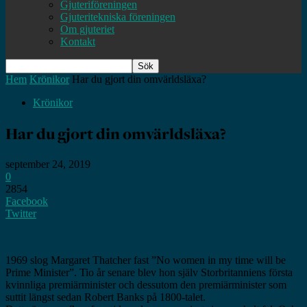
Gjuteriföreningen
Gjuteritekniska föreningen
Om gjuteriet
Kontakt
Hem
Krönikor
Har du gjort din omvärldsläxa?
Krönikor
Har du gjort din omvärldsläxa?
september 24, 2019
0
2854
Facebook
Twitter
1969 slog Margaret Thatcher fast ”No women in my time will be
Prime Minister”. Tio år senare blev hon själv Storbritanniens första
kvinnliga premiärminister och dessutom den premiärminister som
suttit längst sedan Robert Banks på 1800-talet.