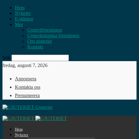
Hem
Nyheter
E-tidning
Mer
Gjuteriföreningen
Gjuteritekniska föreningen
Om gjuteriet
Kontakt
Sök
fredag, augusti 7, 2026
Annonsera
Kontakta oss
Prenumerera
Gjuteriet
Hem
Nyheter