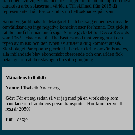
framtiden. Volvo, Scania och Tesla ligger nu bland de topp tio mest
attraktiva arbetsplatserna i världen. Till skillnad från 2015 då
representanter från fordonsindustrin helt saknades på listan.
Så om vi går tillbaka till Margaret Thatcher så gav hennes missade
omvärldsanalys inga negativa konsekvenser för henne. Det gick ju
rätt bra ändå får man ändå säga. Sämre gick det för Decca Records
som 1962 tackade nej till The Beatles med motiveringen att den
typen av musik och den typen av artister aldrig kommer att slå.
Skivbolaget Parlophone gjorde sin hemläxa kring omvärldsanalys,
alla inblandade blev ekonomiskt oberoende och omvärlden fick
betalt genom att bokstavligen bli satt i gungning.
Månadens krönikör
Namn:
Elisabeth Anderberg
Gör:
För ett tag sedan så var jag med på en work shop som
handlade om framtidens persontransporter. Hur kommer vi att
resa år 2050?
Bor:
Växjö