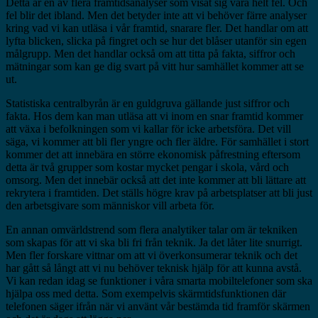
Detta är en av flera framtidsanalyser som visat sig vara helt fel. Och
fel blir det ibland. Men det betyder inte att vi behöver färre analyser
kring vad vi kan utläsa i vår framtid, snarare fler. Det handlar om att
lyfta blicken, slicka på fingret och se hur det blåser utanför sin egen
målgrupp. Men det handlar också om att titta på fakta, siffror och
mätningar som kan ge dig svart på vitt hur samhället kommer att se
ut.
Statistiska centralbyrån är en guldgruva gällande just siffror och
fakta. Hos dem kan man utläsa att vi inom en snar framtid kommer
att växa i befolkningen som vi kallar för icke arbetsföra. Det vill
säga, vi kommer att bli fler yngre och fler äldre. För samhället i stort
kommer det att innebära en större ekonomisk påfrestning eftersom
detta är två grupper som kostar mycket pengar i skola, vård och
omsorg. Men det innebär också att det inte kommer att bli lättare att
rekrytera i framtiden. Det ställs högre krav på arbetsplatser att bli just
den arbetsgivare som människor vill arbeta för.
En annan omvärldstrend som flera analytiker talar om är tekniken
som skapas för att vi ska bli fri från teknik. Ja det låter lite snurrigt.
Men fler forskare vittnar om att vi överkonsumerar teknik och det
har gått så långt att vi nu behöver teknisk hjälp för att kunna avstå.
Vi kan redan idag se funktioner i våra smarta mobiltelefoner som ska
hjälpa oss med detta. Som exempelvis skärmtidsfunktionen där
telefonen säger ifrån när vi använt vår bestämda tid framför skärmen