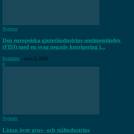
Nyheter
Den europeiska gjuteriindustrins sentimentindex
(FISI) med en svag negativ korrigering i...
Redaktör
-
mars 3, 2026
0
Nyheter
Listan över gruv- och stålindustrins