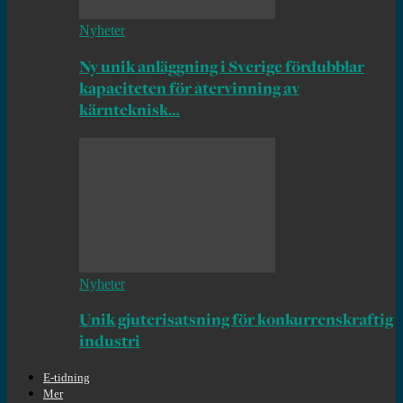
Nyheter
Ny unik anläggning i Sverige fördubblar
kapaciteten för återvinning av
kärnteknisk…
Nyheter
Unik gjuterisatsning för konkurrenskraftig
industri
E-tidning
Mer