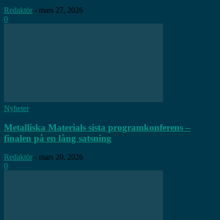
Redaktör
-
mars 27, 2026
0
Nyheter
Metalliska Materials sista programkonferens –
finalen på en lång satsning
Redaktör
-
mars 20, 2026
0