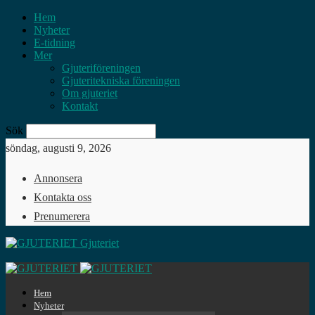
Hem
Nyheter
E-tidning
Mer
Gjuteriföreningen
Gjuteritekniska föreningen
Om gjuteriet
Kontakt
Sök
söndag, augusti 9, 2026
Annonsera
Kontakta oss
Prenumerera
Gjuteriet
Hem
Nyheter