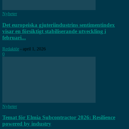
Nyheter
Det europeiska gjuteriindustrins sentimentindex
visar en försiktigt stabiliserande utveckling i
februari...
Redaktör
-
april 1, 2026
0
Nyheter
Temat för Elmia Subcontractor 2026: Resilience
powered by industry