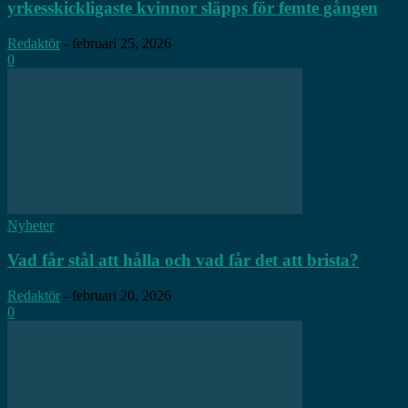
yrkesskickligaste kvinnor släpps för femte gången
Redaktör
-
februari 25, 2026
0
Nyheter
Vad får stål att hålla och vad får det att brista?
Redaktör
-
februari 20, 2026
0