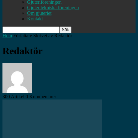
Gjuteriföreningen
Gjuteritekniska föreningen
Om gjuteriet
Kontakt
Hem
Författare
Skrivet av Redaktör
Redaktör
300 Artikel
0 Kommentarer