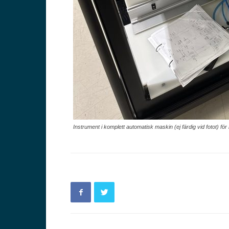
Instrument i komplett automatisk maskin (ej färdig vid fotot) fö