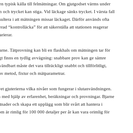
en typisk källa till felmätningar. Om gjutgodset värms under
och trycket kan stiga. Vid läckage sänks trycket. I värsta fall
esultera i att mätningen missar läckaget. Därför används ofta
d “kontrolläcka” för att säkerställa att stationen reagerar
rierar.
arne. Tätprovning kan bli en flaskhals om mätningen tar för
digt finns en tydlig avvägning: snabbare prov kan ge sämre
ändbart måste det vara tillräckligt snabbt och tillförlitligt,
r av metod, fixtur och mätparametrar.
 vet gjuterierna vilka nivåer som fungerar i slutanvändningen.
 med hjälp av erfarenhet, beräkningar och provningar. Bjarne
tnader och skapa ett upplägg som blir svårt att hantera i
 är rimlig för 100 000 detaljer per år kan vara orimlig för