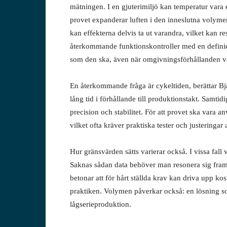
mätningen. I en gjuterimiljö kan temperatur vara 
provet expanderar luften i den inneslutna volymen 
kan effekterna delvis ta ut varandra, vilket kan r
återkommande funktionskontroller med en definiera
som den ska, även när omgivningsförhållanden va
En återkommande fråga är cykeltiden, berättar Bj
lång tid i förhållande till produktionstakt. Samti
precision och stabilitet. För att provet ska vara anv
vilket ofta kräver praktiska tester och justeringa
Hur gränsvärden sätts varierar också. I vissa fall
Saknas sådan data behöver man resonera sig fram
betonar att för hårt ställda krav kan driva upp kos
praktiken. Volymen påverkar också: en lösning som
lågserieproduktion.