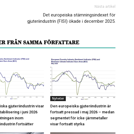
Nästa artikel
Det europeiska stämningsindexet för
gjuteriindustrin (FISI) ökade i december 2025.
ER FRÅN SAMMA FÖRFATTARE
Nyheter
ka gjuteriindustrin visar
Den europeiska gjuteriindustrin är
abilisering i juni 2026
fortsatt pressad i maj 2026 – medan
mtningen inom
segmentet för icke-järnmetaller
sindustrin fortsätter
visar fortsatt styrka