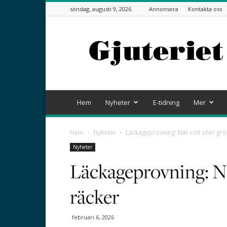
söndag, augusti 9, 2026
Annonsera
Kontakta oss
Gjuteriet
Hem
Nyheter
E-tidning
Mer
Hem
Nyheter
Läckageprovning: När rött eller grö
Nyheter
Läckageprovning: När
räcker
februari 6, 2026