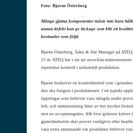
Foto: Bjarne Österberg
Många gjutna komponenter måste inte bara hålla 
annan defekt kan ge läckage som blir ett kvalit
kostnader som följd.
Bjarne Österberg, Sales & Site Manager på ATEQ,
25 år. ATEQ har i sin tur utvecklat mätinstrument 
repeterbar kontroll i industriell produktion.
Bjarne beskriver en kontrollmetod som i grunden
den ska fungera i produktionen. I ett typiskt uppl
öppningar som behöver vara stängda under provet
luft, och mätutrustning läser av hur trycket förän
mot en acceptansgräns. Allt över gränsen kräver åt
gjuteriindustrin sker provet vanligtvis efter bear
vara extra utmanande om produkten behöver vara g