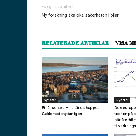
Föregående artikel
Ny forskning ska öka säkerheten i bilar
RELATERADE ARTIKLAR
VISA M
Nyheter
Nyheter
Ett år senare – nu tänds hoppet i
Den europeis
Guldsmedshyttan igen
tecken på st
när återhä
tillverkning