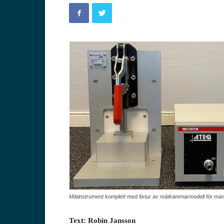
Mätinstrument komplett med fixtur av mätkammarmodell för manu
Text: Robin Jansson