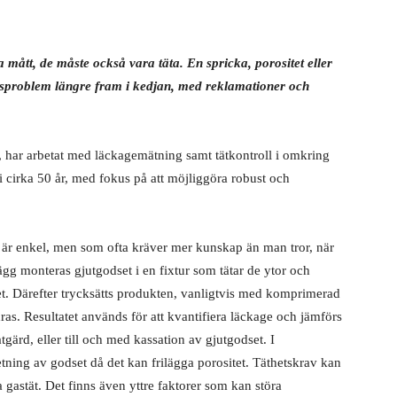
mått, de måste också vara täta. En spricka, porositet eller
etsproblem längre fram i kedjan, med reklamationer och
 har arbetat med läckagemätning samt tätkontroll i omkring
i cirka 50 år, med fokus på att möjliggöra robust och
 är enkel, men som ofta kräver mer kunskap än man tror, när
ägg monteras gjutgodset i en fixtur som tätar de ytor och
. Därefter trycksätts produkten, vanligtvis med komprimerad
dras. Resultatet används för att kvantifiera läckage och jämförs
gärd, eller till och med kassation av gjutgodset. I
betning av godset då det kan frilägga porositet. Täthetskrav kan
astät. Det finns även yttre faktorer som kan störa