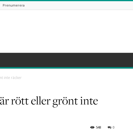
Prenumerera
nt inte räcker
 rött eller grönt inte
548
0