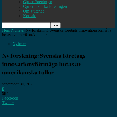
Gjuteriföreningen
Gjuteritekniska föreningen
Om gjuteriet
Kontakt
Hem
Nyheter
Ny forskning: Svenska företags innovationsförmåga
hotas av amerikanska tullar
Nyheter
Ny forskning: Svenska företags
innovationsförmåga hotas av
amerikanska tullar
september 30, 2025
0
984
Facebook
Twitter