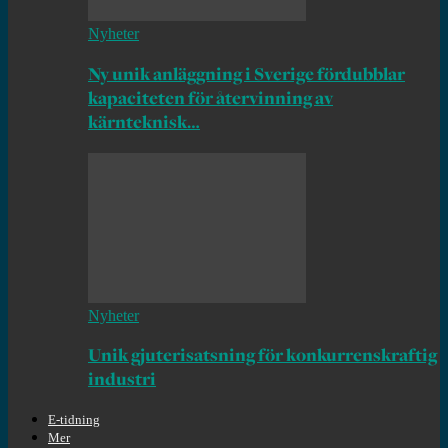
Nyheter
Ny unik anläggning i Sverige fördubblar
kapaciteten för återvinning av
kärnteknisk…
Nyheter
Unik gjuterisatsning för konkurrenskraftig
industri
E-tidning
Mer