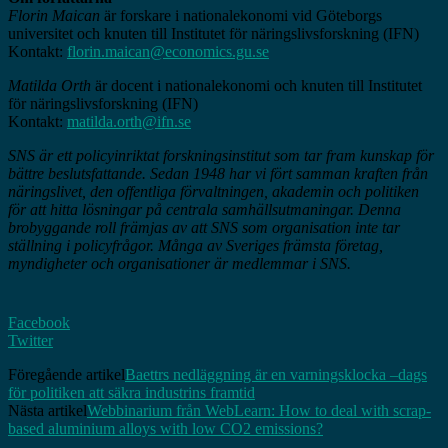
Florin Maican
är forskare i nationalekonomi vid Göteborgs
universitet och knuten till Institutet för näringslivsforskning (IFN)
Kontakt:
florin.maican@economics.gu.se
Matilda Orth
är docent i nationalekonomi och knuten till Institutet
för näringslivsforskning (IFN)
Kontakt:
matilda.orth@ifn.se
SNS är ett policyinriktat forskningsinstitut som tar fram kunskap för
bättre beslutsfattande. Sedan 1948 har vi fört samman kraften från
näringslivet, den offentliga förvaltningen, akademin och politiken
för att hitta lösningar på centrala samhällsutmaningar. Denna
brobyggande roll främjas av att SNS som organisation inte tar
ställning i policyfrågor. Många av Sveriges främsta företag,
myndigheter och organisationer är medlemmar i SNS.
Facebook
Twitter
Föregående artikel
Baettrs nedläggning är en varningsklocka –dags
för politiken att säkra industrins framtid
Nästa artikel
Webbinarium från WebLearn: How to deal with scrap-
based aluminium alloys with low CO2 emissions?