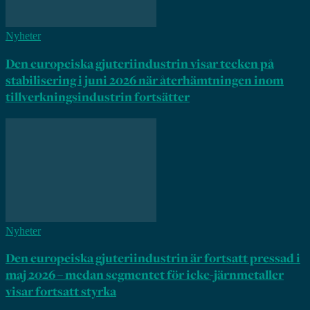
Nyheter
Den europeiska gjuteriindustrin visar tecken på
stabilisering i juni 2026 när återhämtningen inom
tillverkningsindustrin fortsätter
Nyheter
Den europeiska gjuteriindustrin är fortsatt pressad i
maj 2026 – medan segmentet för icke-järnmetaller
visar fortsatt styrka