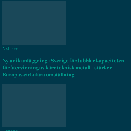
Nyheter
Ny unik anläggning i Sverige fördubblar kapaciteten
för återvinning av kärnteknisk metall – stärker
Europas cirkulära omställning