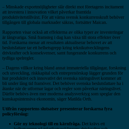
– Minskade exportmöjligheter slår direkt mot företagens incitament
att investera i innovation vilket påverkar framtida
produktivitetstillväxt. För att värna svensk konkurrenskraft behöver
tillgången till globala marknader säkras, fortsätter Maican.
Rapporten visar också att effekterna av olika typer av investeringar
är långvariga. Små framsteg i dag kan växa till stora effekter över
tid. Forskarna menar att resultaten aktualiserar behovet av att
beslutsfattare tar ett helhetsgrepp kring teknikutvecklingens
drivkrafter och konsekvenser, samt fungerande konkurrens och
tydliga spelregler.
– Dagens villkor kring bland annat immateriella tillgångar, forskning
och utveckling, riskkapital och entreprenörskap lägger grunden för
hur produktivt och innovativt det svenska näringslivet kommer att
bli under lång tid framöver. Det behöver svenska beslutsfattare ha i
åtanke när de utformar lagar och regler som påverkar näringslivet.
Därför behövs även mer moderna analysverktyg som speglar den
kunskapsintensiva ekonomin, säger Matilda Orth.
Utifrån rapportens slutsatser presenterar forskarna fyra
policyförslag:
Gör ny teknologi till en kärnfråga.
Det krävs ett
helhetsgrepp på teknikutvecklingens drivkrafter och