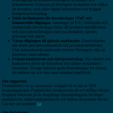
konsekvenser. Fokusera på företagens incitament och villkor
att investera, samt säker digital infrastruktur och tryggad
kompetensförsörjning.
Stärk incitamenten för investeringar i FoU och
immateriella tillgångar.
Satsningar på FoU, riskkapital och
immateriella investeringar bidrar till produktivitetstillväxten
och innovationsförmågan med nya produkter, tjänster,
processer och patent.
Värna tillgången till globala marknader.
Handelshinder
slår direkt mot innovationskraft och produktivitetstillväxt.
Utan internationella marknader minskar företagens vilja att
investera i innovationer.
Främja konkurrens och entreprenörskap.
Nya aktörer och
konkurrens driver på förnyelsen och stärker dynamiken i
ekonomin. Sverige behöver goda förutsättningar för företag
att etablera sig och växa samt minskad regelbörda.
Om rapporten
Produktivitet i en ny ekonomisk verklighet
är en del av SNS
forskningsprojekt
Produktivitet, konkurrenskraft och hållbar tillväxt
.
Projektet fokuserar på de långsiktiga förutsättningarna för högre
produktivitet, stärkt konkurrenskraft och hållbar ekonomisk tillväxt.
Läs mer om projektet
här
.
Om författarna