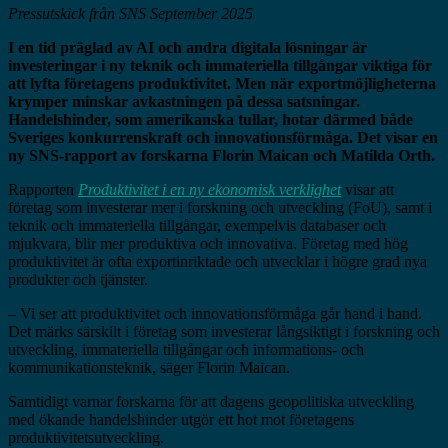
Pressutskick från SNS
September 2025
I en tid präglad av AI och andra digitala lösningar är
investeringar i ny teknik och immateriella tillgångar viktiga för
att lyfta företagens produktivitet. Men när exportmöjligheterna
krymper minskar avkastningen på dessa satsningar.
Handelshinder, som amerikanska tullar, hotar därmed både
Sveriges konkurrenskraft och innovationsförmåga.
Det visar en
ny SNS-rapport av forskarna Florin Maican och Matilda Orth.
Rapporten
Produktivitet i en ny ekonomisk verklighet
visar att
företag som investerar mer i forskning och utveckling (FoU), samt i
teknik och immateriella tillgångar, exempelvis databaser och
mjukvara, blir mer produktiva och innovativa. Företag med hög
produktivitet är ofta exportinriktade och utvecklar i högre grad nya
produkter och tjänster.
– Vi ser att produktivitet och innovationsförmåga går hand i hand.
Det märks särskilt i företag som investerar långsiktigt i forskning och
utveckling, immateriella tillgångar och informations- och
kommunikationsteknik, säger Florin Maican.
Samtidigt varnar forskarna för att dagens geopolitiska utveckling
med ökande handelshinder utgör ett hot mot företagens
produktivitetsutveckling.