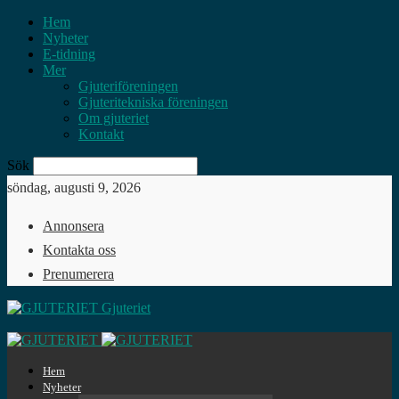
Hem
Nyheter
E-tidning
Mer
Gjuteriföreningen
Gjuteritekniska föreningen
Om gjuteriet
Kontakt
Sök
söndag, augusti 9, 2026
Annonsera
Kontakta oss
Prenumerera
Gjuteriet
Hem
Nyheter